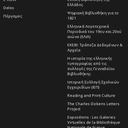
Ελλάδος
Delos
Ψηφιακή Βιβλιοθήκη για το
Πέργαμος
1821
Ελληνικά Λογοτεχνικά
Περιοδικά του 19ου και 20ού
αιώνα (ΕΛΙΑ)
ΕΚΕΒΙ: Τράπεζα Δεδομένων &
Αρχεία
Η ιστορία της ελληνικής
τυπογραφίας από τις
συλλογές της Γενναδείου
Βιβλιοθήκης
Ιστορική Συλλογή Σχολικών
Εγχειριδίων (ΙΕΠ)
Reading and Print Culture
The Charles Dickens Letters
Project
Expositions : Les Galeries
Virtuelles de la Bibliothèque
Nationale de France