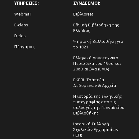
ΥΠΗΡΕΣΙΕΣ:
ΣΥΝΔΕΣΜΟΙ:
Webmail
ΒιβλιοNet
E-class
Εθνική Βιβλιοθήκη της
Ελλάδος
Delos
Ψηφιακή Βιβλιοθήκη για
Πέργαμος
το 1821
Ελληνικά Λογοτεχνικά
Περιοδικά του 19ου και
20ού αιώνα (ΕΛΙΑ)
ΕΚΕΒΙ: Τράπεζα
Δεδομένων & Αρχεία
Η ιστορία της ελληνικής
τυπογραφίας από τις
συλλογές της Γενναδείου
Βιβλιοθήκης
Ιστορική Συλλογή
Σχολικών Εγχειριδίων
(ΙΕΠ)