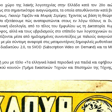
ο χώρο της λαϊκής λογοτεχνίας στην Ελλάδα κατά τον 20ο αι
ως στα σημαντικότερα αναγνώσματα, τα οποία απευθύνονταν κατά β
Ήρως
,
Γκαούρ Ταρζάν
και
Μικρός Σερίφης
. Έχοντας ως βάση τη θεώρ
 θα εξετάσουμε πώς αναπαριστώνται στους εν λόγω τίτλους οι δυ
ονική ιδεολογία, από το τέλος του Εμφυλίου ως τη Δικτατορία. Κυ
φος, αλλά και τους υβριδισμούς στο επίπεδο των λογοτεχνικών ει
τίζονται μέσα από ημιδομημένες συνεντεύξεις με παλιούς αναγνώσ
 με μία σύντομη αναφορά στις μεταμοντέρνες δημοφιλείς μυθοπλασ
 διαδικτύου 2.0, τα SVOD (Subscription Video on Demand) και τα
 μου με τίτλο «Τα ελληνικά λαϊκά περιοδικά για παιδιά και εφήβου
κού κοινού» (Τμήμα Εικαστικών Τεχνών και Επιστημών της Τέχνης