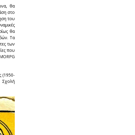
ώνα, θα
άση στο
ηση του
ναμικές
ρίως θα
δών. Τα
τες των
ίες που
 MMORPG
ς (1950-
, Σχολή