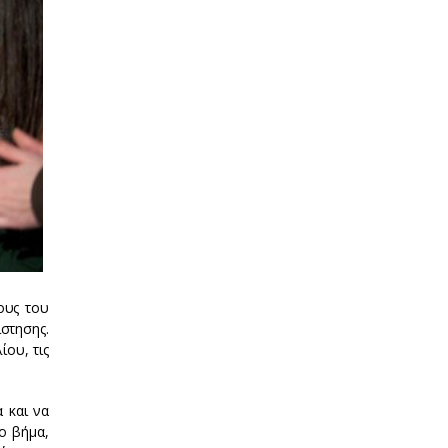
ους του
ίστησης.
ίου, τις
 και να
ο βήμα,