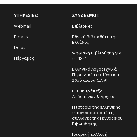
ΥΠΗΡΕΣΙΕΣ:
ΣΥΝΔΕΣΜΟΙ:
Webmail
ΒιβλιοNet
E-class
Εθνική Βιβλιοθήκη της
Ελλάδος
Delos
Ψηφιακή Βιβλιοθήκη για
Πέργαμος
το 1821
Ελληνικά Λογοτεχνικά
Περιοδικά του 19ου και
20ού αιώνα (ΕΛΙΑ)
ΕΚΕΒΙ: Τράπεζα
Δεδομένων & Αρχεία
Η ιστορία της ελληνικής
τυπογραφίας από τις
συλλογές της Γενναδείου
Βιβλιοθήκης
Ιστορική Συλλογή