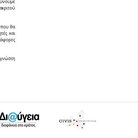
ρύνουμε
ακριτού
 που θα
τές και
ιάφορες
αγνώστη